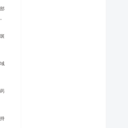
部
。
斑
域
药
持